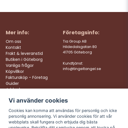
Mer info:
Företagsinfo:
Om oss
Tia Group AB
Hildedalsgatan 80
Kontakt
41705 Göteborg
Frakt & leveranstid
Butiken i Göteborg
Kundtjänst:
Vanliga frågor
info@tingeltangel.se
Köpvillkor
Fakturaköp - Företag
Guider
Jobba hos oss
Vi använder cookies
Följ oss:
Vi levererar:
Instagram
Snabba leveranser
Cookies kan komma att användas för personlig och icke
Trygga köp
personlig annonsering. Vi använder cookies för att vår
Facebook
Fri frakt över 499:-
webbplats skall fungera och erbjuda dig bästa
TikTok
upplevelse. Bekräfta ditt samtycke genom att trycka på