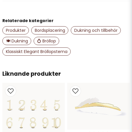
för 7 månader sedan
name
Namn
Sara
Relaterade kategorier
för 1 år sedan
Produkter
Bordsplacering
Dukning och tillbehör
email
Mejladress
🍽️ Dukning
💍 Bröllop
Klassiskt Elegant Bröllopstema
Ja, ni får publicera min fråga
Liknande produkter
Skicka fråga