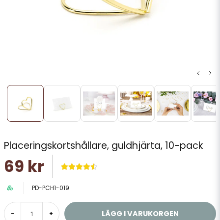
Placeringskortshållare, guldhjärta, 10-pack
69 kr
PD-PCH1-019
LÄGG I VARUKORGEN
-
+