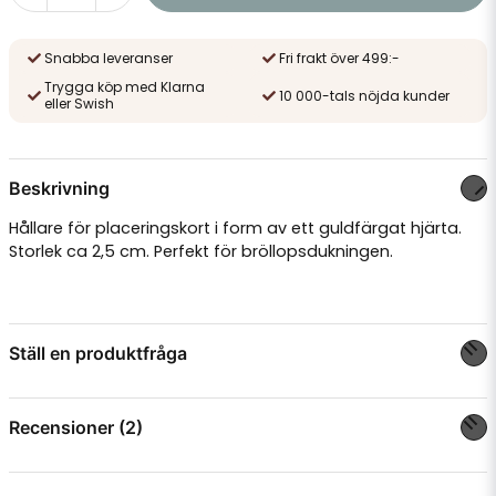
Snabba leveranser
Fri frakt över 499:-
Trygga köp med Klarna
10 000-tals nöjda kunder
eller Swish
Beskrivning
Hållare för placeringskort i form av ett guldfärgat hjärta.
Storlek ca 2,5 cm. Perfekt för bröllopsdukningen.
Ställ en produktfråga
question
Fråga oss något om denna produkten...
Recensioner (2)
Anonym