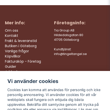
Mer info:
Företagsinfo:
Om oss
Tia Group AB
Hildedalsgatan 80
Kontakt
41705 Göteborg
Frakt & leveranstid
Butiken i Göteborg
Kundtjänst:
Vanliga frågor
info@tingeltangel.se
Köpvillkor
Fakturaköp - Företag
Guider
Jobba hos oss
Vi använder cookies
Följ oss:
Vi levererar:
Instagram
Snabba leveranser
Cookies kan komma att användas för personlig och icke
Trygga köp
personlig annonsering. Vi använder cookies för att vår
Facebook
Fri frakt över 499:-
webbplats skall fungera och erbjuda dig bästa
TikTok
upplevelse. Bekräfta ditt samtycke genom att trycka på
Trevlig kundtjänst
godkänn alla eller anpassa via inställningar. Läs mer om
YouTube