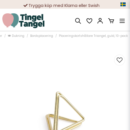
Trygga köp med Klarna eller Swish
10 000-tals nöjda kunder
er
🍽️ Dukning
Bordsplacering
Placeringskortshållare Triangel, guld, 10-pack