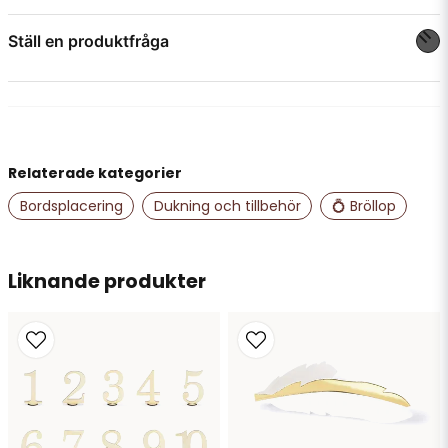
Ett enkelt sätt att skapa en lyxig och genomtänkt dukning.
Ställ en produktfråga
question
Fråga oss något om denna produkten...
Relaterade kategorier
name
Namn
Bordsplacering
Dukning och tillbehör
💍 Bröllop
email
Liknande produkter
Mejladress
Ja, ni får publicera min fråga