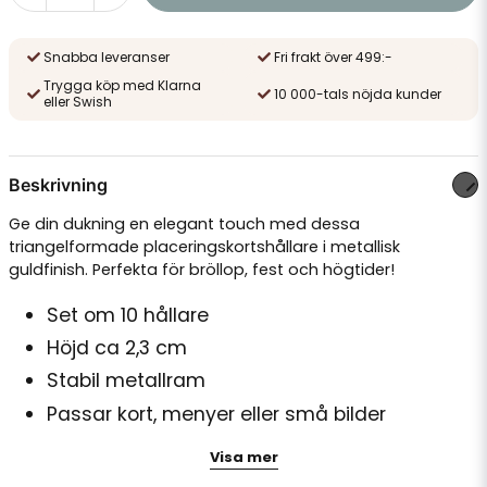
Snabba leveranser
Fri frakt över 499:-
Trygga köp med Klarna
10 000-tals nöjda kunder
eller Swish
Beskrivning
Ge din dukning en elegant touch med dessa
triangelformade placeringskortshållare i metallisk
guldfinish. Perfekta för bröllop, fest och högtider!
Set om 10 hållare
Höjd ca 2,3 cm
Stabil metallram
Passar kort, menyer eller små bilder
Återanvändbar och stilren
Visa mer