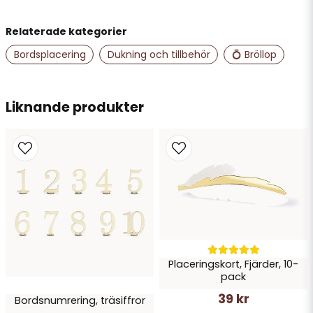
Relaterade kategorier
name
Namn
Bordsplacering
Dukning och tillbehör
💍 Bröllop
email
Liknande produkter
Mejladress
Ja, ni får publicera min fråga
Placeringskort, Fjärder, 10-
pack
39 kr
Bordsnumrering, träsiffror
Skicka fråga