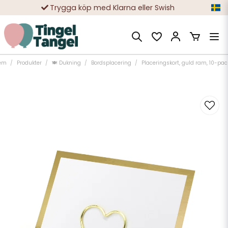
Trygga köp med Klarna eller Swish
10 000-tals nöjda kunder
em
Produkter
🍽️ Dukning
Bordsplacering
Placeringskort, guld ram, 10-pac