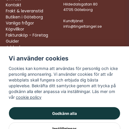
Hildedalsgatan 80
Kontakt
41705 Göteborg
Frakt & leveranstid
Butiken i Göteborg
Kundtjänst:
Vanliga frågor
info@tingeltangel.se
Köpvillkor
Fakturaköp - Företag
Guider
Jobba hos oss
Vi använder cookies
Följ oss:
Vi levererar:
Instagram
Snabba leveranser
Cookies kan komma att användas för personlig och icke
Trygga köp
personlig annonsering. Vi använder cookies för att vår
Facebook
Fri frakt över 499:-
webbplats skall fungera och erbjuda dig bästa
TikTok
upplevelse. Bekräfta ditt samtycke genom att trycka på
Trevlig kundtjänst
godkänn alla eller anpassa via inställningar. Läs mer om
YouTube
vår
cookie policy
Godkänn alla
Inställningar