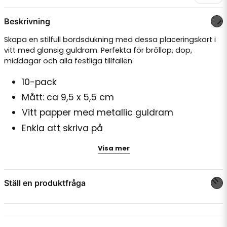
Beskrivning
Skapa en stilfull bordsdukning med dessa placeringskort i
vitt med glansig guldram. Perfekta för bröllop, dop,
middagar och alla festliga tillfällen.
10-pack
Mått: ca 9,5 x 5,5 cm
Vitt papper med metallic guldram
Enkla att skriva på
Passar till kortställ
(säljs separat)
Visa mer
Små detaljer gör stor skillnad – matcha med servetter och
dekoration i guld för en lyxig helhet.
Ställ en produktfråga
question
Fråga oss något om denna produkten...