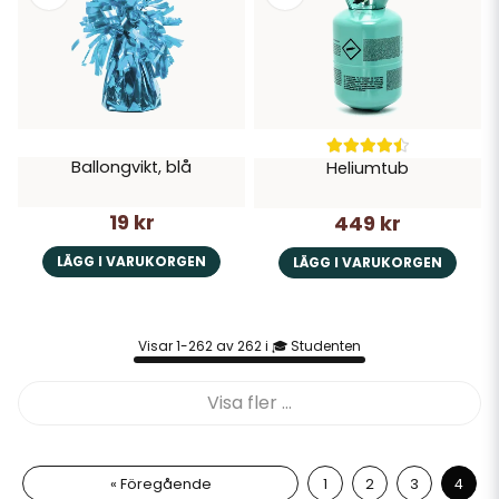
Ballongvikt, blå
Heliumtub
19 kr
449 kr
LÄGG I VARUKORGEN
LÄGG I VARUKORGEN
Visar 1-262 av 262 i 🎓 Studenten
Visa fler ...
« Föregående
1
2
3
4