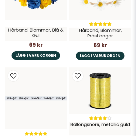
Hårband, Blommor, Blå &
Hårband, Blommor,
Gul
Prästkragar
69 kr
69 kr
LÄGG I VARUKORGEN
LÄGG I VARUKORGEN
Ballongsnöre, metallic guld