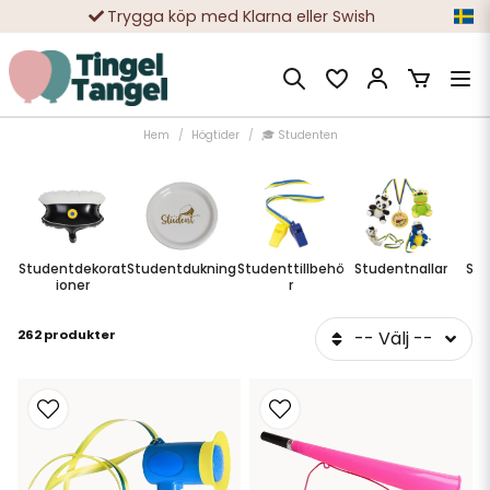
Trygga köp med Klarna eller Swish
10 000-tals nöjda kunder
Hem
Högtider
🎓 Studenten
Studentdekorat
Studentdukning
Studenttillbehö
Studentnallar
Stu
ioner
r
262 produkter
-- Välj --