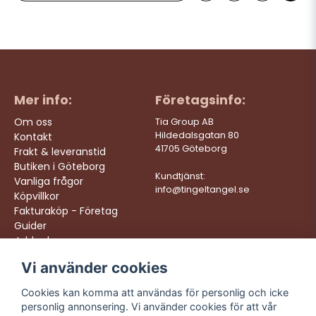
Mer info:
Företagsinfo:
Om oss
Tia Group AB
Hildedalsgatan 80
Kontakt
41705 Göteborg
Frakt & leveranstid
Butiken i Göteborg
Kundtjänst:
Vanliga frågor
info@tingeltangel.se
Köpvillkor
Fakturaköp - Företag
Guider
Jobba hos oss
Vi använder cookies
Följ oss:
Vi levererar:
Instagram
Snabba leveranser
Cookies kan komma att användas för personlig och icke
Trygga köp
personlig annonsering. Vi använder cookies för att vår
Facebook