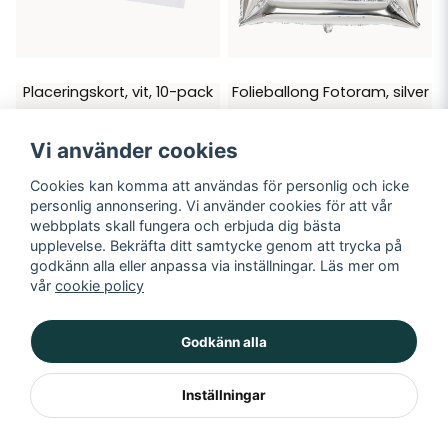
Placeringskort, vit, 10-pack
Folieballong Fotoram, silver
39 kr
69 kr
Vi använder cookies
LÄGG I VARUKORGEN
LÄGG I VARUKORGEN
Cookies kan komma att användas för personlig och icke
personlig annonsering. Vi använder cookies för att vår
webbplats skall fungera och erbjuda dig bästa
upplevelse. Bekräfta ditt samtycke genom att trycka på
godkänn alla eller anpassa via inställningar. Läs mer om
vår
cookie policy
Godkänn alla
Inställningar