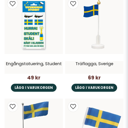
Engångstatuering, Student
Träflagga, Sverige
49 kr
69 kr
LÄGG I VARUKORGEN
LÄGG I VARUKORGEN