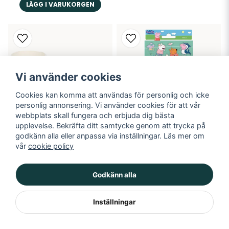
LÄGG I VARUKORGEN
Vi använder cookies
Cookies kan komma att användas för personlig och icke
personlig annonsering. Vi använder cookies för att vår
webbplats skall fungera och erbjuda dig bästa
upplevelse. Bekräfta ditt samtycke genom att trycka på
godkänn alla eller anpassa via inställningar. Läs mer om
Pappmugg, Enhörning, 8-
Stickers, Greta Gris
vår
cookie policy
pack
49 kr
49 kr
Godkänn alla
LÄGG I VARUKORGEN
LÄGG I VARUKORGEN
Inställningar
Visar 1-80 av 219 i 🥳