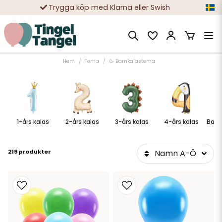
10 000-tals nöjda kunder
Hem
Tema
🥳 Barnkalastema
1-års kalas
2-års kalas
3-års kalas
4-års kalas
Babb
219 produkter
Namn A-Ö