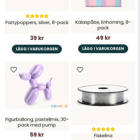
Kalaspåse, Enhörning, 8-
Partypoppers, silver, 8-pack
pack
49 kr
39 kr
LÄGG I VARUKORGEN
LÄGG I VARUKORGEN
Figurballong, pastellmix, 30-
pack med pump
59 kr
Fiskelina