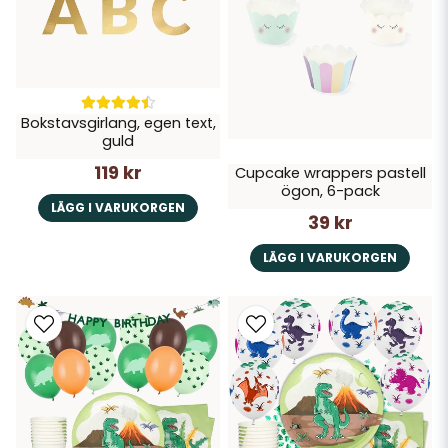
Bokstavsgirlang, egen text,
guld
119 kr
Cupcake wrappers pastell
ögon, 6-pack
LÄGG I VARUKORGEN
39 kr
LÄGG I VARUKORGEN