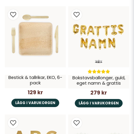
Bestick & tallrikar, EKO, 6-
Bokstavsballonger, guld,
pack
eget namn & grattis
129 kr
279 kr
LÄGG I VARUKORGEN
LÄGG I VARUKORGEN