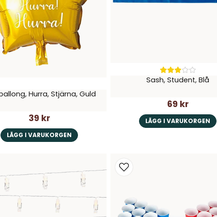
Sash, Student, Blå
ballong, Hurra, Stjärna, Guld
69 kr
39 kr
LÄGG I VARUKORGEN
LÄGG I VARUKORGEN