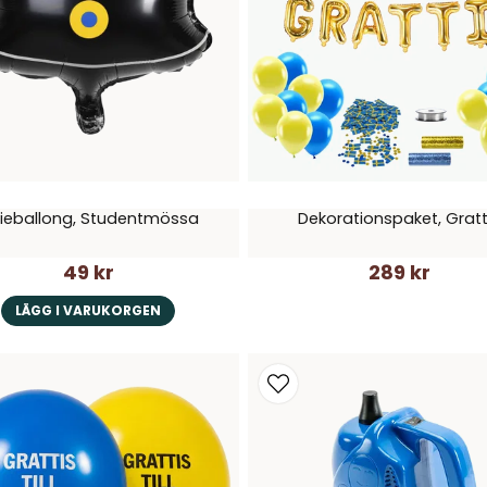
lieballong, Studentmössa
Dekorationspaket, Gratt
49 kr
289 kr
LÄGG I VARUKORGEN