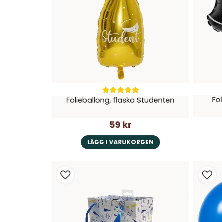
Fo
Folieballong, flaska Studenten
59 kr
LÄGG I VARUKORGEN