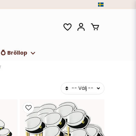
💍 Bröllop
r
-- Välj --