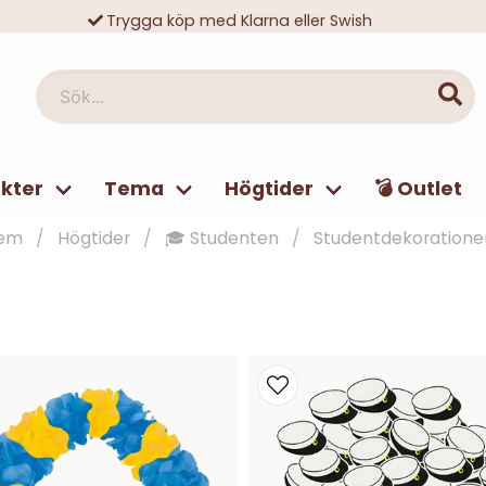
Trygga köp med Klarna eller Swish
10 000-tals nöjda kunder
Sök...
kter
Tema
Högtider
💣 Outlet
em
Högtider
🎓 Studenten
Studentdekoratione