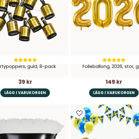
rtypoppers, guld, 8-pack
Folieballong, 2026, stor, 
39 kr
149 kr
LÄGG I VARUKORGEN
LÄGG I VARUKORGEN