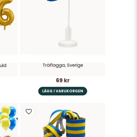
Träflagga, Sverige
guld
69 kr
LÄGG I VARUKORGEN