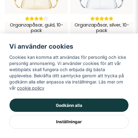
Organzapåsar, guld, 10-
Organzapåsar, silver, 10-
pack
pack
39 kr
39 kr
Vi använder cookies
LÄGG I VARUKORGEN
LÄGG I VARUKORGEN
Cookies kan komma att användas för personlig och icke
personlig annonsering. Vi använder cookies för att vår
webbplats skall fungera och erbjuda dig bästa
Visar 1-160 av 294 i 💍 Bröllop
upplevelse. Bekräfta ditt samtycke genom att trycka på
godkänn alla eller anpassa via inställningar. Läs mer om
vår
cookie policy
Visa fler ...
Godkänn alla
« Föregående
1
2
3
4
Nästa »
Inställningar