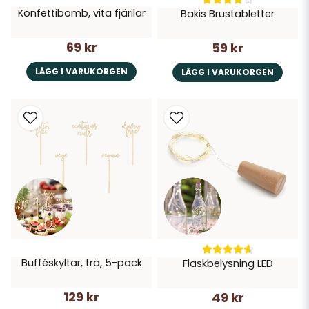
Konfettibomb, vita fjärilar
Bakis Brustabletter
69 kr
59 kr
LÄGG I VARUKORGEN
LÄGG I VARUKORGEN
Bufféskyltar, trä, 5-pack
Flaskbelysning LED
129 kr
49 kr