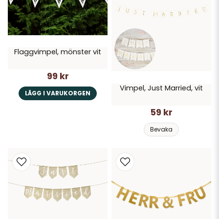
Flaggvimpel, mönster vit
99 kr
Vimpel, Just Married, vit
LÄGG I VARUKORGEN
59 kr
Bevaka