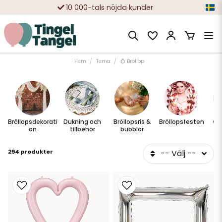
Snabba leveranser
Fri frakt över 499:-
Trygga köp med Klarna eller Swish
10 000-tals nöjda kunder
Hem
Tema
💍 Bröllop
Bröllopsdekorati
Dukning och
Bröllopsris &
Bröllopsfesten
Gä
on
tillbehör
bubblor
294 produkter
-- Välj --