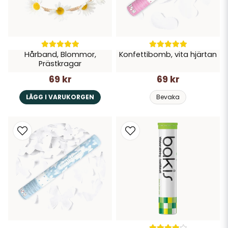
Hårband, Blommor,
Konfettibomb, vita hjärtan
Prästkragar
69 kr
69 kr
LÄGG I VARUKORGEN
Bevaka