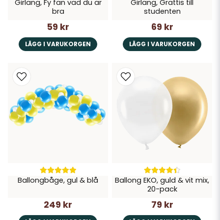
Girlang, Fy fan vad du är
Girlang, Grattis till
bra
studenten
59 kr
69 kr
LÄGG I VARUKORGEN
LÄGG I VARUKORGEN
Ballongbåge, gul & blå
Ballong EKO, guld & vit mix,
20-pack
249 kr
79 kr