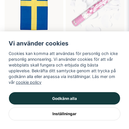
Vi använder cookies
Sverigeflagga, mellan
Konfettibomb, vita hjärtan
Cookies kan komma att användas för personlig och icke
personlig annonsering. Vi använder cookies för att vår
59 kr
69 kr
webbplats skall fungera och erbjuda dig bästa
upplevelse. Bekräfta ditt samtycke genom att trycka på
LÄGG I VARUKORGEN
Bevaka
godkänn alla eller anpassa via inställningar. Läs mer om
vår
cookie policy
Godkänn alla
Inställningar
KÖP MER - BETALA MINDRE