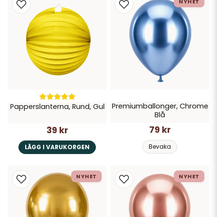
NYHET
Premiumballonger, Chrome
Papperslanterna, Rund, Gul
Blå
79 kr
39 kr
Bevaka
LÄGG I VARUKORGEN
NYHET
NYHET