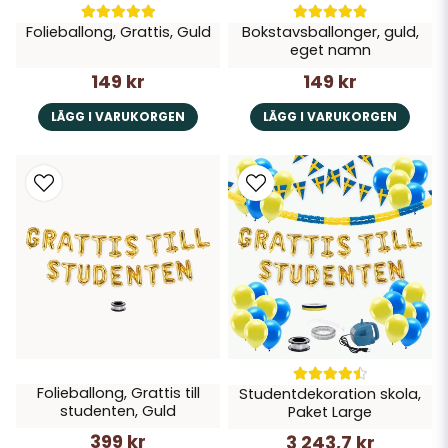
Folieballong, Grattis, Guld
Bokstavsballonger, guld,
eget namn
149 kr
149 kr
LÄGG I VARUKORGEN
LÄGG I VARUKORGEN
Folieballong, Grattis till
Studentdekoration skola,
studenten, Guld
Paket Large
399 kr
3 243,7 kr