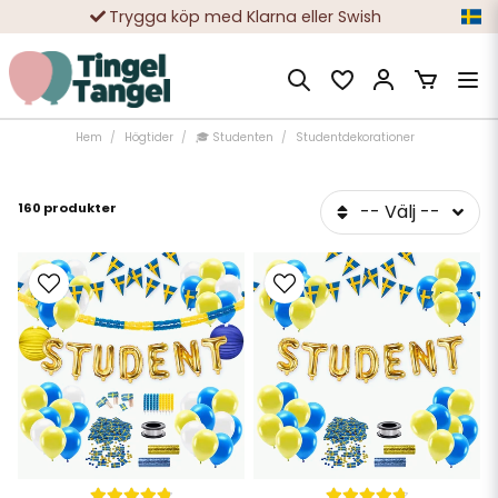
10 000-tals nöjda kunder
Hem
Högtider
🎓 Studenten
Studentdekorationer
160 produkter
-- Välj --